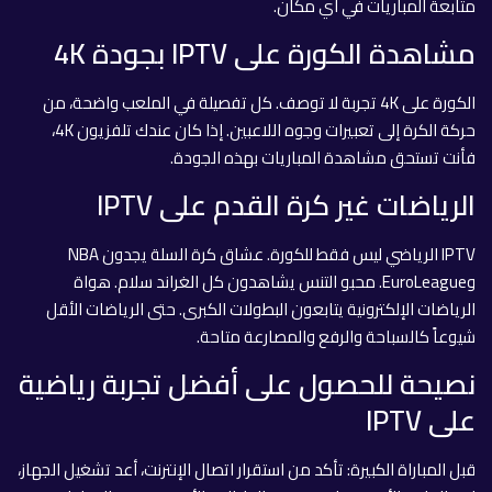
متابعة المباريات في أي مكان.
مشاهدة الكورة على IPTV بجودة 4K
الكورة على 4K تجربة لا توصف. كل تفصيلة في الملعب واضحة، من
حركة الكرة إلى تعبيرات وجوه اللاعبين. إذا كان عندك تلفزيون 4K،
فأنت تستحق مشاهدة المباريات بهذه الجودة.
الرياضات غير كرة القدم على IPTV
IPTV الرياضي ليس فقط للكورة. عشاق كرة السلة يجدون NBA
وEuroLeague. محبو التنس يشاهدون كل الغراند سلام. هواة
الرياضات الإلكترونية يتابعون البطولات الكبرى. حتى الرياضات الأقل
شيوعاً كالسباحة والرفع والمصارعة متاحة.
نصيحة للحصول على أفضل تجربة رياضية
على IPTV
قبل المباراة الكبيرة: تأكد من استقرار اتصال الإنترنت، أعد تشغيل الجهاز،