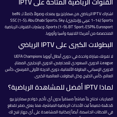
القنوات الرياضية المتاحة على IPTV
اشتراك IPTV الرياضي من سمارترز برو يمنحك وصولاً كاملاً لـ: beIN
Sports (1-14 عربي وإنجليزي)، SSC (1-5)، Abu Dhabi Sports، Sky
Sports (1-9)، BT Sport، ESPN، Eurosport، وعشرات القنوات الرياضية
المتخصصة من أمريكا اللاتينية وآسيا وأوروبا.
البطولات الكبرى على IPTV الرياضي
لا تفوتك مباراة واحدة في: دوري أبطال أوروبا UEFA Champions
League، الدوري السعودي للمحترفين، الدوري الإنجليزي الممتاز،
الدوري الإسباني، البطولة الألمانية، دوري الدرجة الأولى الفرنسي، كأس
العالم، كأس الخليج، وكل البطولات العالمية الكبرى.
لماذا IPTV أفضل للمشاهدة الرياضية؟
المباريات تحتاج بثاً مباشراً مستقراً بدون أي تأخير. خوادم سمارترز برو
مُحسَّنة خصيصاً لبث الأحداث الرياضية المباشرة، مما يعني صفر تقطع
في اللحظات الحاسمة. أيضاً إمكانية المشاهدة على أي جهاز تتيح لك