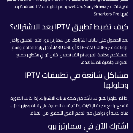
تطبيقات عبر webOS. Sony Bravia يدعم تطبيقات Android TV بما
فيها Smarters Pro.
كيف تضبط تطبيق IPTV بعد الاشتراك؟
بعد الحصول على بيانات اشتراكك من سمارترز برو، افتح التطبيق واختر
الإضافة عبر XTREAM CODES أو M3U URL. أدخل رابط الخادم واسم
المستخدم وكلمة المرور، ثم انقر تحميل. خلال ثوانٍ ستظهر جميع
القنوات جاهزةً للمشاهدة.
مشاكل شائعة في تطبيقات IPTV
وحلولها
إذا لم تظهر القنوات: تأكد من صحة بيانات الاشتراك. إذا كانت الصورة
تتقطع: راجع سرعة الإنترنت. إذا تجمّدت الصورة على قناة بعينها: جرّب
قناة بديلة أو تواصل مع الدعم الفني للتحقق من القناة.
اشترك الآن في سمارترز برو