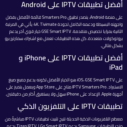
أفضل تطبيقات IPTV على Android
على منصة Android، يتصدر تطبيق Smarters Pro قائمة الأفضل بفضل
واجهته البسيطة ودعمه الكامل لجودة 4K. Tivimate يأتي في المرتبة
الثانية بمزايا تخصيص متقدمة. GSE Smart IPTV خيار قوي آخر يدعم
بروتوكولات متعددة. كل هذه التطبيقات تعمل مع اشتراك سمارترز برو
بشكل مثالي.
أفضل تطبيقات IPTV على iPhone و
iPad
على iOS، GSE Smart IPTV هو الخيار الأفضل لكونه يدعم جميع صيغ
الاستيراد. IPTV Smarters Pro متاح على App Store ويعمل بتميز على
أجهزة Apple. الإعداد على iPhone سهل ولا يستغرق أكثر من دقيقتين.
تطبيقات IPTV على التلفزيون الذكي
معظم التلفزيونات الذكية الحديثة تتيح تثبيت تطبيقات IPTV مباشرةً من
متجر التطبيقات. Samsung يدعم Smart IPTV وTizen IPTV. LG يدعم