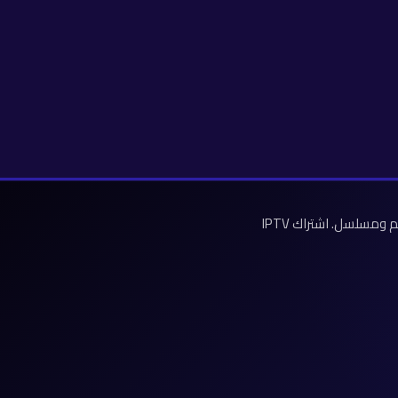
احصل على افضل اشتراك IPTV بدون تقطيع في السعودية مع اكثر من 9500 قناة مباشرة و 12300 فيلم ومسلسل. اشتراك IPTV