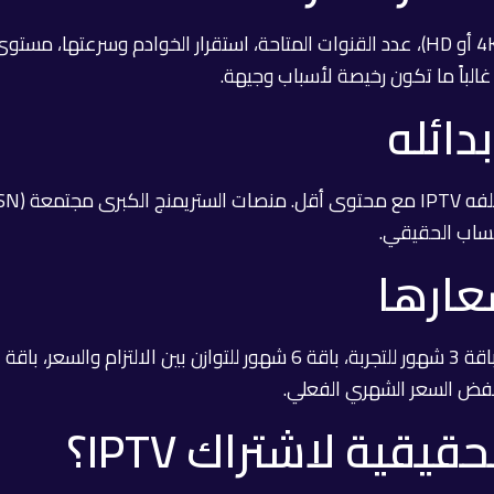
سعر أي اشتراك IPTV يتأثر بعوامل عدة: جودة البث (4K أو HD)، عدد القنوات المتاحة، است
غالباً ما تكون رخيصة لأسباب وجيهة.
عارها
نخفض السعر الشهري الفعلي.
ية لاشتراك IPTV؟