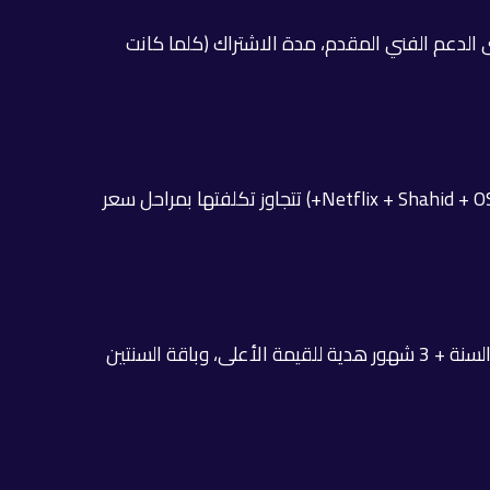
قرار الخوادم وسرعتها، مستوى الدعم الفني المقدم، مدة الاشتراك (كلما كانت
اشتراك الدش الفضائي التقليدي يكلف أضعاف ما يكلفه IPTV مع محتوى أقل. منصات الستريمنج الكبرى مجتمعة (Netflix + Shahid + OSN+) تتجاوز تكلفتها بمراحل سعر
تقدم سمارترز برو أربع باقات تناسب مختلف الميزانيات: باقة 3 شهور للتجربة، باقة 6 شهور للتوازن بين الالتزام والسعر، باقة السنة + 3 شهور هدية للقيمة الأعلى، وباقة السنتين