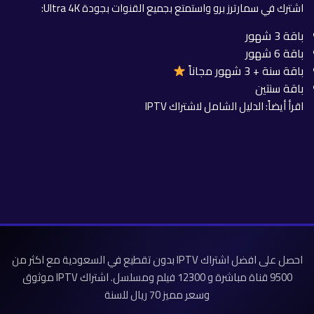
اشترك في سمارترز برو واستمتع بجميع القنوات بجودة Ultra 4K:
باقة 3 شهور
باقة 6 شهور
باقة سنة + 3 شهور مجاناً
باقة سنتين
اقرأ أيضاً:
الدليل الشامل لاشتراك IPTV
احصل على افضل اشتراك IPTV بدون تقطيع في السعودية مع اكثر من
9500 قناة مباشرة و 12300 فيلم ومسلسل. اشتراك IPTV موثوق
وسعر مميز 70 ريال للسنة