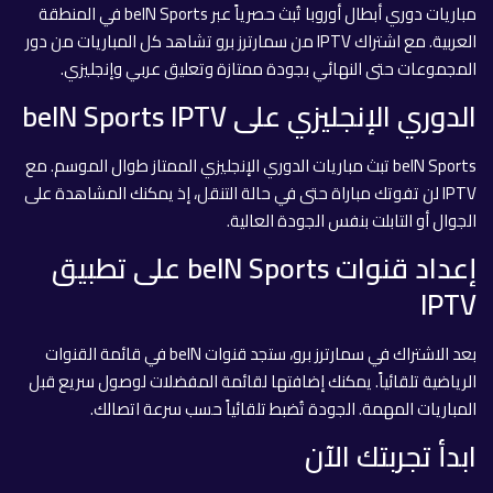
مباريات دوري أبطال أوروبا تُبث حصرياً عبر beIN Sports في المنطقة
العربية. مع اشتراك IPTV من سمارترز برو تشاهد كل المباريات من دور
المجموعات حتى النهائي بجودة ممتازة وتعليق عربي وإنجليزي.
الدوري الإنجليزي على beIN Sports IPTV
beIN Sports تبث مباريات الدوري الإنجليزي الممتاز طوال الموسم. مع
IPTV لن تفوتك مباراة حتى في حالة التنقل، إذ يمكنك المشاهدة على
الجوال أو التابلت بنفس الجودة العالية.
إعداد قنوات beIN Sports على تطبيق
IPTV
بعد الاشتراك في سمارترز برو، ستجد قنوات beIN في قائمة القنوات
الرياضية تلقائياً. يمكنك إضافتها لقائمة المفضلات لوصول سريع قبل
المباريات المهمة. الجودة تُضبط تلقائياً حسب سرعة اتصالك.
ابدأ تجربتك الآن