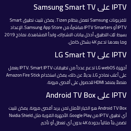
IPTV على Samsung Smart TV
تلفزيونات Samsung تعمل بنظام Tizen. يمكن تثبيت تطبيق Smart
IPTV أو IPTV Smarters مباشرةً من Samsung App Store. الإعداد
بسيط: ثبّت التطبيق، أدخل بيانات الاشتراك، وابدأ المشاهدة. نماذج 2019
وما بعدها تدعم 4K بشكل كامل.
IPTV على LG Smart TV
أجهزة LG webOS تدعم عدداً من تطبيقات IPTV. Smart IPTV يعمل
على أغلب نماذج LG. بديلاً عن ذلك، يمكن استخدام Amazon Fire Stick
متصلاً بمنفذ HDMI للحصول على أقصى مرونة.
IPTV على Android TV Box
Android TV Box هو الخيار الأمثل لمن يريد أقصى مرونة. يمكن تثبيت
أي تطبيق IPTV من Google Play. الأجهزة القوية مثل Nvidia Shield
تضمن بثاً مثالياً بجودة 4K بدون أي تعطل أو تأخير.