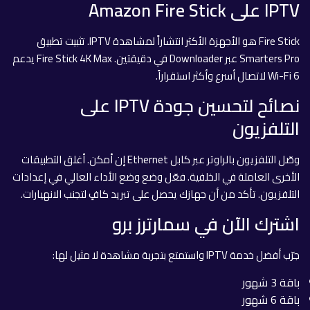
IPTV على Amazon Fire Stick
Fire Stick هو الأجهزة الأكثر انتشاراً لمشاهدة IPTV. تثبيت تطبيق
Smarters Pro عبر Downloader في دقيقتين. Fire Stick 4K Max يدعم
Wi-Fi 6 لاتصال أسرع وأكثر استقراراً.
نصائح لتحسين جودة IPTV على
التلفزيون
وصّل التلفزيون بالراوتر عبر كابل Ethernet إن أمكن. أغلق التطبيقات
الأخرى العاملة في الخلفية. فعّل وضع وضع الأداء العالي في إعدادات
التلفزيون. تأكد من أن جهازك يحصل على تبريد كافٍ لتجنب الانهيارات.
اشترك الآن في سمارترز برو
جرّب أفضل خدمة IPTV واستمتع بتجربة مشاهدة لا مثيل لها:
باقة 3 شهور
باقة 6 شهور