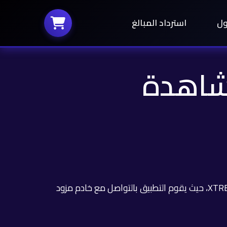
ول
استرداد المبالغ
 لمشاهدة
تطبيق IPTV هو البرنامج الذي يتيح لك قراءة قوائم القنوات وبثها على جهازك. يعمل عبر بروتوكول M3U أو XTREAM CODES، حيث يقوم التطبيق بالتواصل مع خادم مزود