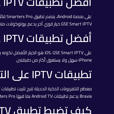
أفضل تطبيقات IPTV على Android
GSE Smart IPTV خيار قوي آخر يدعم بروتوكولات متعددة. كل هذه التطبيقات تعمل مع اشتراك سمارترز برو بشكل مثالي.
أفضل تطبيقات IPTV على iPhone و iPad
iPhone سهل ولا يستغرق أكثر من دقيقتين.
تطبيقات IPTV على التلفزيون الذكي
Bravia يدعم تطبيقات Android TV بما فيها Smarters Pro.
كيف تضبط تطبيق IPTV بعد الاشتراك؟