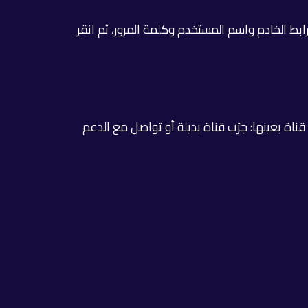
ات اشتراكك من سمارترز برو، افتح التطبيق واختر الإضافة عبر XTREAM CODES أو M3U URL. أدخل رابط الخادم واسم المستخدم وكلمة المرور، ثم انقر
قناة بعينها: جرّب قناة بديلة أو تواصل مع الدعم