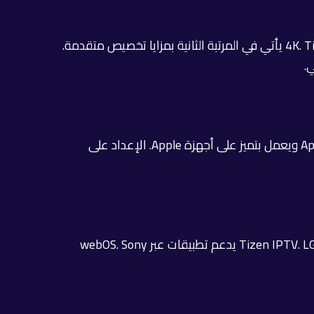
على منصة Android، يتصدر تطبيق Smarters Pro قائمة الأفضل بفضل واجهته البسيطة ودعمه الكامل لجودة 4K. Tivimate يأتي في المرتبة الثانية بمزايا تخصيص متقدمة.
على iOS، GSE Smart IPTV هو الخيار الأفضل لكونه يدعم جميع صيغ الاستيراد. IPTV Smarters Pro متاح على App Store ويعمل بتميز على أجهزة Apple. الإعداد على
معظم التلفزيونات الذكية الحديثة تتيح تثبيت تطبيقات IPTV مباشرةً من متجر التطبيقات. Samsung يدعم Smart IPTV وTizen IPTV. LG يدعم تطبيقات عبر webOS. Sony