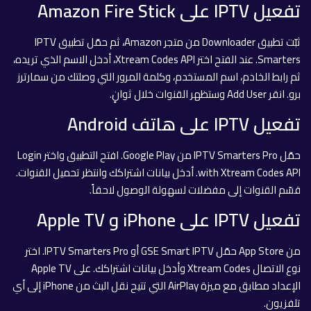
تفعيل IPTV على Amazon Fire Stick
ثبّت تطبيق Downloader من متجر Amazon، ثم حمّل تطبيق IPTV
Smarters. عند الفتح اختر Xtream Codes API، أدخل الاسم الذي تريده،
ثم رابط الخادم، اسم المستخدم، وكلمة المرور التي وصلتك من سمارترز
برو. انقر Add User وستظهر القنوات خلال ثوانٍ.
تفعيل IPTV على هاتف Android
حمّل IPTV Smarters Pro من Google Play. افتح التطبيق واختر Login
with Xtream Codes API. أدخل بيانات اشتراكك وانتظر تحميل القنوات.
قسّم القنوات إلى مفضلات لسهولة الوصول لاحقاً.
تفعيل IPTV على iPhone و Apple TV
من App Store حمّل GSE Smart IPTV أو IPTV Smarters Pro. اختر
نوع الاتصال Xtream Codes وأدخل بيانات اشتراكك. على Apple TV
الإعداد مطابق مع ميزة AirPlay التي تتيح نقل البث من iPhone إلى أي
تلفزيون.