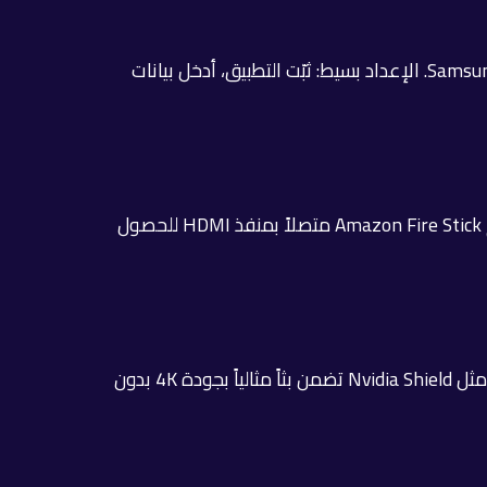
تلفزيونات Samsung تعمل بنظام Tizen. يمكن تثبيت تطبيق Smart IPTV أو IPTV Smarters مباشرةً من Samsung App Store. الإعداد بسيط: ثبّت التطبيق، أدخل بيانات
أجهزة LG webOS تدعم عدداً من تطبيقات IPTV. Smart IPTV يعمل على أغلب نماذج LG. بديلاً عن ذلك، يمكن استخدام Amazon Fire Stick متصلاً بمنفذ HDMI للحصول
Android TV Box هو الخيار الأمثل لمن يريد أقصى مرونة. يمكن تثبيت أي تطبيق IPTV من Google Play. الأجهزة القوية مثل Nvidia Shield تضمن بثاً مثالياً بجودة 4K بدون