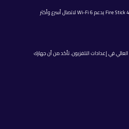
Fire Stick هو الأجهزة الأكثر انتشاراً لمشاهدة IPTV. تثبيت تطبيق Smarters Pro عبر Downloader في دقيقتين. Fire Stick 4K Max يدعم Wi-Fi 6 لاتصال أسرع وأكثر
 وضع وضع الأداء العالي في إعدادات التلفزيون. تأكد من أن جهازك