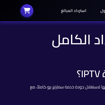
ول
استرداد المبالغ
داد الكامل
؟
IPT يخلق تجربة سينمائية حقيقية في المنزل. التلفزيون الذكي يدعم دقة 4K التي تحتاجها لاستغلال جودة خدمة سمارترز برو كاملاً، مع