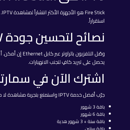
استقراراً.
نصائح لتحسين جودة IPTV على التلفزيون
وصّل التلفزيون 
يحصل على تبريد كافٍ لتجنب الانهيارات.
اشترك الآن في سمارترز
جرّب أفضل خدمة IPTV واستمتع بتجربة مشاهدة لا مثيل لها:
باقة 3 شهور
باقة 6 شهور
باقة سنة + 3 شهور هدية
باقة سنتين