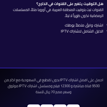
هل التوقيت يتغير على القنوات في الخارج؟
القنوات تبث بتوقيت المنطقة العربية. في أوروبا مثلاً، المسلسلات
الرمضانية تكون ظهراً لا ليلاً.
اشترك وابقَ متصلاً بوطنك
الدليل الشامل لاشتراك IPTV
احصل على افضل اشتراك IPTV بدون تقطيع في السعودية مع اكثر من
9500 قناة مباشرة و 12300 فيلم ومسلسل. اشتراك IPTV موثوق
وسعر مميز 70 ريال للسنة