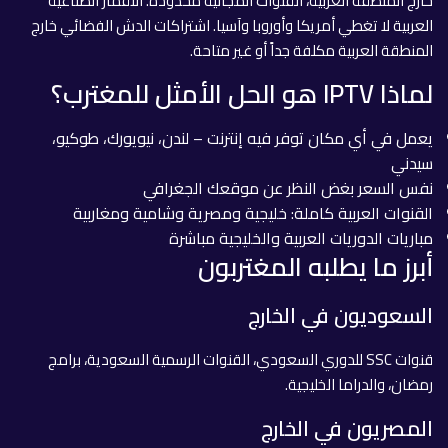
خارج المنطقة العربية، القنوات المجانية محدودة. الأقمار الصناعية
العربية لا تغطي أمريكا وأوروبا وآسيا. اشتراكات الدش الفضائي خارج
المنطقة العربية مكلفة جداً أو غير متاحة.
لماذا IPTV هو الحل الأمثل للمغترب؟
يعمل في أي مكان توفر فيه إنترنت – لندن، نيويورك، طوكيو،
سيدني
نفس السعر بغض النظر عن موقعك الجغرافي
القنوات العربية كاملة: خليجية ومصرية وشامية ومغاربية
مباريات الدوريات العربية والخليجية مباشرة
أبرز ما يطلبه المغتربون
السعوديون في الخارج
قنوات SSC للدوري السعودي، القنوات الرسمية السعودية، برامج
رمضان، والدراما الخليجية.
المصريون في الخارج