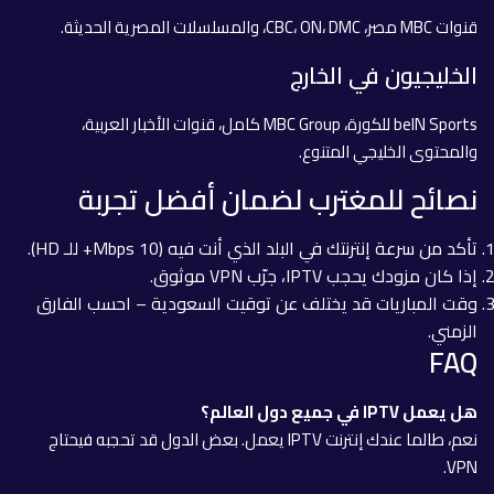
قنوات MBC مصر، CBC، ON، DMC، والمسلسلات المصرية الحديثة.
الخليجيون في الخارج
beIN Sports للكورة، MBC Group كامل، قنوات الأخبار العربية،
والمحتوى الخليجي المتنوع.
نصائح للمغترب لضمان أفضل تجربة
تأكد من سرعة إنترنتك في البلد الذي أنت فيه (10 Mbps+ للـ HD).
إذا كان مزودك يحجب IPTV، جرّب VPN موثوق.
وقت المباريات قد يختلف عن توقيت السعودية – احسب الفارق
الزمني.
FAQ
هل يعمل IPTV في جميع دول العالم؟
نعم، طالما عندك إنترنت IPTV يعمل. بعض الدول قد تحجبه فيحتاج
VPN.