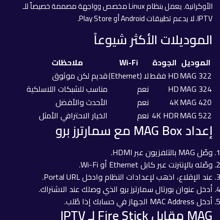
الأوكرانية. يعمل بنظام Linux مخصص وواجهة مصممة خصيصاً للـ
IPTV. لا يدعم تطبيقات Android أو Play Store.
الموديلات الأكثر شيوعاً
الموديل
الجودة
Wi-Fi
ملاحظات
MAG 322
HD فقط
لا (Ethernet)
قديم لكن موثوق
MAG 324
HD
نعم
مناسب للشبكات اللاسلكية
MAG 420
4K
نعم
الأحدث والأفضل
MAG 522
4K HDR
نعم
الخيار الاحترافي الأمثل
إعداد MAG Box مع سمارترز برو
وصّل MAG بالتلفزيون عبر HDMI.
وصّله بالإنترنت عبر كابل Ethernet أو Wi-Fi.
عند الإقلاع، اذهب لإعدادات النظام وادخل Portal URL.
أدخل عنوان بورتال سمارترز برو الذي وصلك عند الاشتراك.
أدخل MAC Address الجهاز في حسابك إذا طُلب.
MAG مقابل Fire Stick لـ IPTV