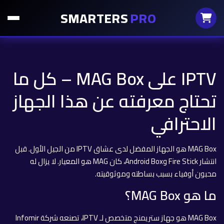
SMARTERS
PRO
IPTV على MAG Box – كل ما
تحتاج معرفته عن هذا الجهاز
الاحترافي
MAG Box هو الجهاز المفضل لدى عشاق IPTV من الجيل الأول. قبل
انتشار Fire Stick وAndroid Box، كان MAG هو المعيار. لا يزال له
محبون أوفياء بسبب بساطته وموثوقيته.
ما هو MAG Box؟
MAG Box هو جهاز ستريمنج متخصص لـ IPTV، تصنعه شركة Infomir