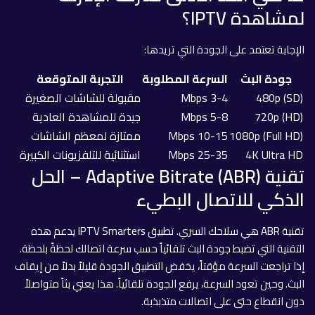
لمشاهدة IPTV؟
الإجابة تعتمد على الجودة التي تريدها:
جودة البث
السرعة المطلوبة
التجربة المتوقعة
480p (SD)
3-4 Mbps
مقبولة للشاشات الصغيرة
720p (HD)
5-8 Mbps
جيدة للمشاهدة العادية
1080p (Full HD)
10-15 Mbps
ممتازة لمعظم الشاشات
4K Ultra HD
25-35 Mbps
استثنائية للتلفزيونات الكبيرة
تقنية Adaptive Bitrate (ABR) – الحل
الذكي للاتصال البطيء
تقنية ABR هي سلاحك السري. تطبيق IPTV Smarters يدعم هذه
التقنية التي تضبط جودة البث تلقائياً حسب سرعة اتصالك لحظةً بلحظة.
إذا تراجعت السرعة مؤقتاً، يخفض التطبيق الجودة قليلاً بدلاً من إيقاف
البث. وحين تعود السرعة، يرفع الجودة تلقائياً. هذا يعني بثاً متواصلاً
دون انقطاع حتى على اتصالات متذبذبة.