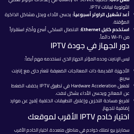
الأولوية لبيانات IPTV.
أعد تشغيل الراوتر أسبوعياً:
يحسن الأداء ويحل مشاكل الذاكرة
المؤقتة.
استخدم كابل Ethernet:
الاتصال السلكي أسرع وأكثر استقراراً
من Wi-Fi دائماً.
دور الجهاز في جودة IPTV
ليس الإنترنت وحده المؤثر. الجهاز الذي تستخدمه مهم أيضاً:
الأجهزة القديمة ذات المعالجات الضعيفة تتعثر حتى مع إنترنت
سريع.
تفعيل Hardware Acceleration في تطبيق IPTV يخفف الضغط
عن المعالج ويحسن الأداء بشكل لافت.
تفريغ مساحة التخزين وإغلاق التطبيقات الخلفية يُفرج عن موارد
إضافية للجهاز.
اختيار خادم IPTV الأقرب لموقعك
سمارترز برو تمتلك خوادم في مناطق متعددة. اختيار الخادم الأقرب