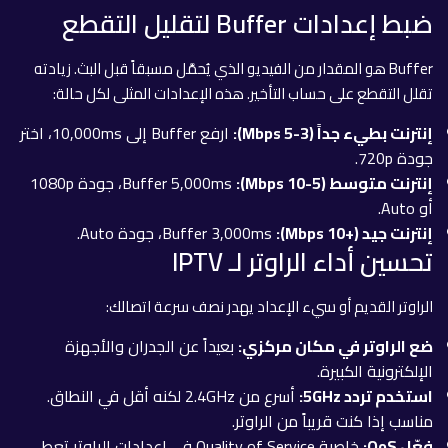
ضبط إعدادات Buffer لتقليل التقطع
Buffer هو المقدار من الفيديو الذي يُحمَّل مسبقاً قبل البث. زيادته
تقلل التقطع على حساب التأخير. هذه الإعدادات المثلى لكل حالة:
إنترنت بطيء جداً (3-5 Mbps):
ارفع Buffer إلى 10,000ms، اختر
جودة 720p.
إنترنت متوسط (5-10 Mbps):
Buffer 5,000ms، جودة 1080p
أو Auto.
إنترنت جيد (+10 Mbps):
Buffer 3,000ms، جودة Auto.
تحسين أداء الراوتر لـ IPTV
الراوتر القديم أو سيء الإعداد يهدر نصف سرعة اتصالك:
ضع الراوتر في مكان مركزي:
بعيداً عن الجدران والأجهزة
الإلكترونية الكبيرة.
استخدم تردد 5GHz:
أسرع من 2.4GHz لكنه أقل في النطاق.
مناسب إذا كنت قريباً من الراوتر.
فعّل QoS:
خاصية Quality of Service في إعدادات الراوتر تعطي