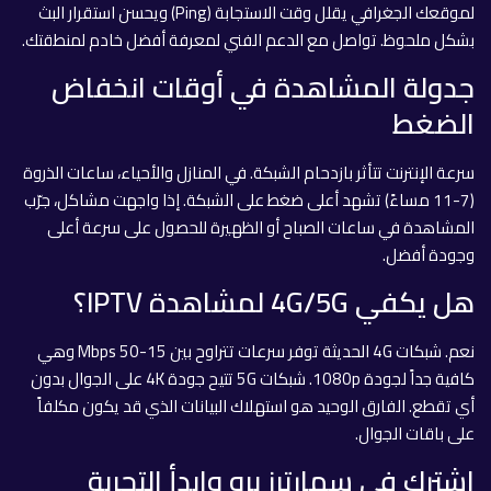
لموقعك الجغرافي يقلل وقت الاستجابة (Ping) ويحسن استقرار البث
بشكل ملحوظ. تواصل مع الدعم الفني لمعرفة أفضل خادم لمنطقتك.
جدولة المشاهدة في أوقات انخفاض
الضغط
سرعة الإنترنت تتأثر بازدحام الشبكة. في المنازل والأحياء، ساعات الذروة
(7-11 مساءً) تشهد أعلى ضغط على الشبكة. إذا واجهت مشاكل، جرّب
المشاهدة في ساعات الصباح أو الظهيرة للحصول على سرعة أعلى
وجودة أفضل.
هل يكفي 4G/5G لمشاهدة IPTV؟
نعم. شبكات 4G الحديثة توفر سرعات تتراوح بين 15-50 Mbps وهي
كافية جداً لجودة 1080p. شبكات 5G تتيح جودة 4K على الجوال بدون
أي تقطع. الفارق الوحيد هو استهلاك البيانات الذي قد يكون مكلفاً
على باقات الجوال.
اشترك في سمارترز برو وابدأ التجربة