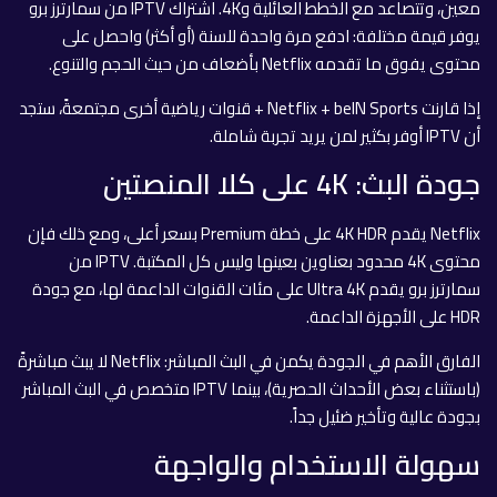
معين، وتتصاعد مع الخطط العائلية و4K. اشتراك IPTV من سمارترز برو
يوفر قيمة مختلفة: ادفع مرة واحدة للسنة (أو أكثر) واحصل على
محتوى يفوق ما تقدمه Netflix بأضعاف من حيث الحجم والتنوع.
إذا قارنت Netflix + beIN Sports + قنوات رياضية أخرى مجتمعةً، ستجد
أن IPTV أوفر بكثير لمن يريد تجربة شاملة.
جودة البث: 4K على كلا المنصتين
Netflix يقدم 4K HDR على خطة Premium بسعر أعلى، ومع ذلك فإن
محتوى 4K محدود بعناوين بعينها وليس كل المكتبة. IPTV من
سمارترز برو يقدم Ultra 4K على مئات القنوات الداعمة لها، مع جودة
HDR على الأجهزة الداعمة.
الفارق الأهم في الجودة يكمن في البث المباشر: Netflix لا يبث مباشرةً
(باستثناء بعض الأحداث الحصرية)، بينما IPTV متخصص في البث المباشر
بجودة عالية وتأخير ضئيل جداً.
سهولة الاستخدام والواجهة