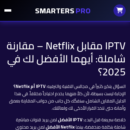
SMARTERS
PRO
IPTV مقابل Netflix – مقارنة
شاملة: أيهما الأفضل لك في
2025؟
السؤال يتكرر كثيراً في مجالس التقنية والترفيه:
IPTV أم Netflix؟
الإجابة ليست بسيطة، لأن كلاً منهما يخدم احتياجاً مختلفاً. في هذا
الدليل المقارن الشامل، سنفكّك كل جانب من جوانب المقارنة بعمق
وأمانة حتى تتخذ القرار الأذكى لك ولعائلتك.
خلاصة سريعة قبل البدء:
IPTV الأفضل
لمن يريد قنوات مباشرة
شاملة بتكلفة منخفضة، بينما
Netflix الأفضل
لمن يريد محتوى