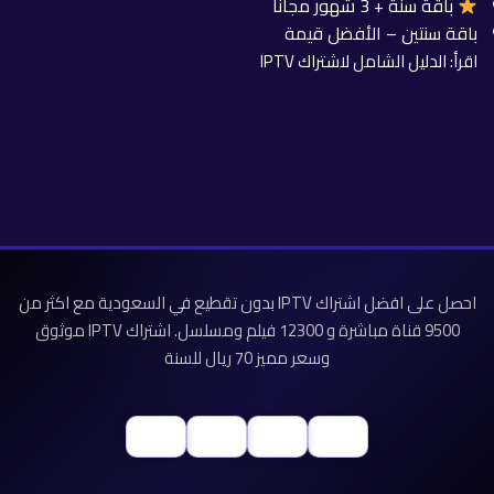
باقة سنة + 3 شهور مجاناً
باقة سنتين – الأفضل قيمة
اقرأ:
الدليل الشامل لاشتراك IPTV
احصل على افضل اشتراك IPTV بدون تقطيع في السعودية مع اكثر من
9500 قناة مباشرة و 12300 فيلم ومسلسل. اشتراك IPTV موثوق
وسعر مميز 70 ريال للسنة