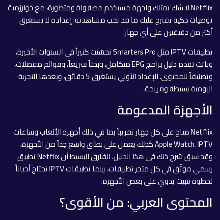
Netflix لا شك يمتلك واجهة مستخدم مصقولة ومتطورة، مع خوارزمية
توصيات ذكية تقترح عليك ما قد تحب مشاهدته. إعداده لا يستغرق
أكثر من دقيقتين على أي جهاز.
تطبيقات IPTV مثل Smarters Pro تحسّنت كثيراً في السنوات الأخيرة،
وباتت تقدم دليل برامج EPG متكامل، وبحثاً سريعاً، وقوائم مفضلات،
وتصنيفاً للمحتوى. الإعداد الأولي يستغرق 5 دقائق، وبعدها التجربة
اليومية بسيطة ومريحة.
الأجهزة المدعومة
Netflix متاح على كل جهاز تقريباً بما في ذلك أجهزة الألعاب وساعات
Apple Watch. IPTV كذلك يعمل على نطاق واسع جداً من الأجهزة،
وقد سبق شرح ذلك في هذا الدليل. الفارق البسيط أن Netflix تطبيق
رسمي موثّق في كل متجر تطبيقات، بينما تطبيقات IPTV تحتاج أحياناً
لخطوة تثبيت يدوي على بعض الأجهزة.
المحتوى العربي: من الأقوى؟