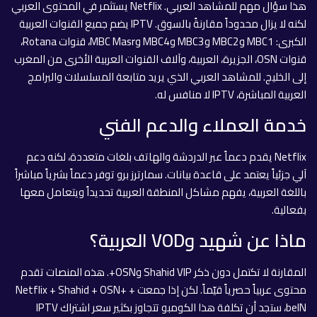
هذا سؤال مهم للمشاهد العربي. Netflix يستثمر في المحتوى العربي
لكنه لا يزال محدوداً مقارنةً بالسوق. IPTV يضم جميع القنوات العربية
الكبرى: MBC1 وMBC2 وMBC3 وMBC4 وMBC Masr، قنوات Rotana،
قنوات OSN، الجزيرة، العربية، وآلاف القنوات العربية الأخرى من المغرب
إلى الخليج. للمشاهد العربي الذي يريد متابعة المسلسلات والبرامج
العربية المباشرة، IPTV لا منافس له.
خدمة العملاء والدعم الفني
Netflix يقدم دعماً عبر الدردشة والهاتف بلغات متعددة، لكنه دعم
آلي جزئياً يعتمد على قاعدة بيانات. سمارترز برو توفر دعماً بشرياً مباشراً
باللغة العربية، يفهم مشاكل المنطقة العربية تحديداً ويتعامل معها
بفعالية.
ماذا عن شهيد وVOD العربية؟
المقارنة لا تكتمل دون ذكر Shahid VIP وOSN+. هذه المنصات تقدم
محتوى عربياً حصرياً قيّماً. لكن إذا جمعت Netflix + Shahid + OSN+ +
beIN، ستجد أن تكلفة هذا الكومبو تتجاوز بكثير سعر اشتراك IPTV