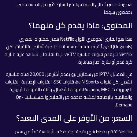
Original حصرياً عالي الجودة. والخبر السار؟ كثير من المستخدمين
يجمعون بينهما.
المحتوى: ماذا يقدم كل منهما؟
هذا هو الفارق الجوهري الأول. Netflix يتميز بمحتواه الحصري
(Originals) الذي أنتجه بنفسه: مسلسلات عالمية، أفلام، وثائقيات. لكن
Netflix لا يقدم قنوات مباشرة Live TV إطلاقاً، فلن تشاهد عليه مباراة
كرة قدم أو نشرة أخبار مباشرة.
في المقابل، IPTV من سمارترز برو يقدم أكثر من 20,000 قناة مباشرة
تشمل: كل قنوات beIN Sports، قنوات SSC، القنوات الإخبارية، القنوات
الترفيهية كـ MBC وRotana، قنوات الأطفال، وآلاف القنوات الأوروبية
والعالمية. بالإضافة لمكتبة ضخمة من الأفلام والمسلسلات On-
Demand.
السعر: من الأوفر على المدى البعيد؟
Netflix يُقدَّم بخطط شهرية متدرجة. خطته الأساسية تبدأ من سعر