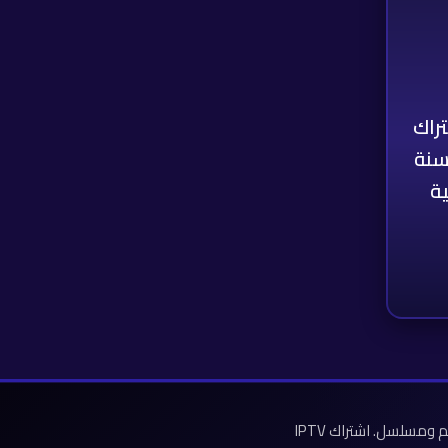
راك
IPTV Sma – سنة
احصل على افضل اشتراك IPTV بدون تقطيع في السعودية مع اكثر من 9500 قناة مباشرة و 12300 فيلم ومسلسل. اشتراك IPTV