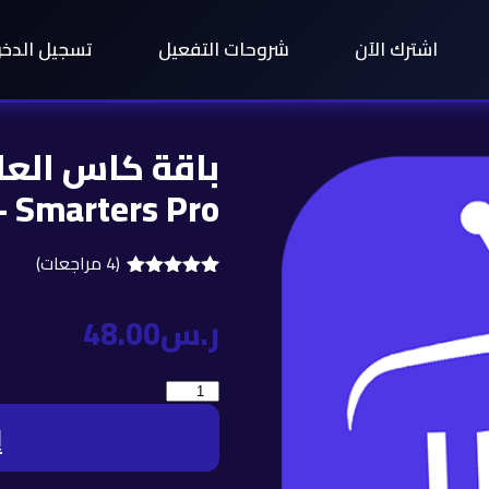
اشترك الآن
شروحات التفعيل
تسجيل الدخ
Smarters Pro – مدة 3 شهور
(
4
مراجعات)
3
تم التقييم بـ
5.00
من 5
ر.س
48.00
بناءً على
تقييم
عملاء
إ