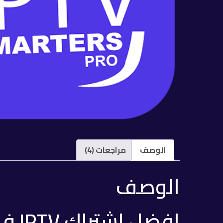
–
اشتراك
IPTV
Smarters
Pro
-
مدة
3
شهور
الوصف
مراجعات (4)
الوصف
افضل اشتراك IPTV في السعودية بدون تقطيع