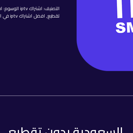
التصنيف:
اشتراك iptv
الوسوم:
اش
تقطيع
,
افضل اشتراك iptv في السعودية